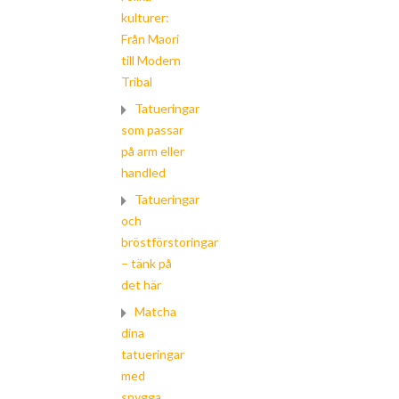
kulturer:
Från Maori
till Modern
Tribal
Tatueringar
som passar
på arm eller
handled
Tatueringar
och
bröstförstoringar
– tänk på
det här
Matcha
dina
tatueringar
med
snygga