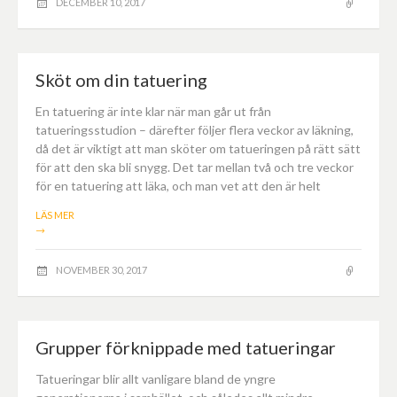
DECEMBER 10, 2017
Sköt om din tatuering
En tatuering är inte klar när man går ut från
tatueringsstudion – därefter följer flera veckor av läkning,
då det är viktigt att man sköter om tatueringen på rätt sätt
för att den ska bli snygg. Det tar mellan två och tre veckor
för en tatuering att läka, och man vet att den är helt
LÄS MER
→
NOVEMBER 30, 2017
Grupper förknippade med tatueringar
Tatueringar blir allt vanligare bland de yngre