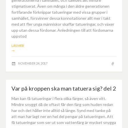
generationerna i samhället, och således allt mindre
stigmatiserat. Även om många i den äldre generationen
fortfarande förknippar tatueringar med vissa grupper i
samhället, försvinner dessa konnotationer allt mer i takt
med att fler unga människor skaffar tatueringar, och växer
upp utan dessa fördomar. Anledningen till att fördomarna
uppstod
LÄS MER
→
NOVEMBER 24, 2017
Var på kroppen ska man tatuera sig? del 2
Man kan få tatueringar i flera olika färger, så även vitt.
Mindre snyggt då de oftast får den färg som huden redan
har och det håller inte alltid så länge. Synd med tanke på
att man har lagt ner en hel del pengar på tatueringen. Att
få tatueringar som ser ut som vattenfärg är mycket snygga