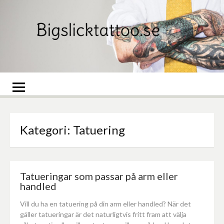
Skip
to
content
Bigslicktattoo.se
Sa
Sta
Pa
Kategori:
Tatuering
Tatueringar som passar på arm eller
handled
Vill du ha en tatuering på din arm eller handled? När det
gäller tatueringar är det naturligtvis fritt fram att välja