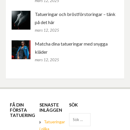
mars 12, 2025
Tatueringar och bröstförstoringar – tänk
på det här
mars 12, 2025
Matcha dina tatueringar med snygga
kläder
mars 12, 2025
FÅ DIN
SENASTE
SÖK
FÖRSTA
INLÄGGEN
TATUERING
Sök
Tatueringar
efter:
i olika