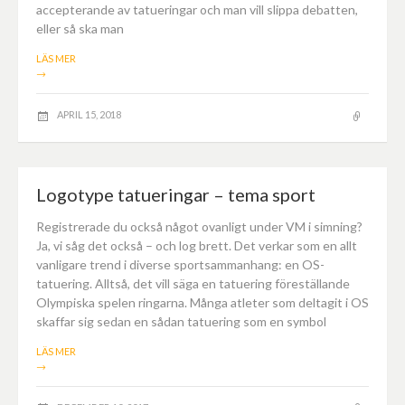
accepterande av tatueringar och man vill slippa debatten,
eller så ska man
LÄS MER
→
APRIL 15, 2018
Logotype tatueringar – tema sport
Registrerade du också något ovanligt under VM i simning?
Ja, vi såg det också – och log brett. Det verkar som en allt
vanligare trend i diverse sportsammanhang: en OS-
tatuering. Alltså, det vill säga en tatuering föreställande
Olympiska spelen ringarna. Många atleter som deltagit i OS
skaffar sig sedan en sådan tatuering som en symbol
LÄS MER
→