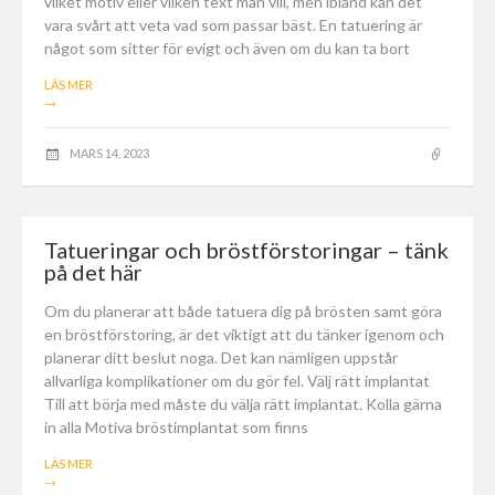
vilket motiv eller vilken text man vill, men ibland kan det
vara svårt att veta vad som passar bäst. En tatuering är
något som sitter för evigt och även om du kan ta bort
LÄS MER
→
MARS 14, 2023
Tatueringar och bröstförstoringar – tänk
på det här
Om du planerar att både tatuera dig på brösten samt göra
en bröstförstoring, är det viktigt att du tänker igenom och
planerar ditt beslut noga. Det kan nämligen uppstår
allvarliga komplikationer om du gör fel. Välj rätt implantat
Till att börja med måste du välja rätt implantat. Kolla gärna
in alla Motiva bröstimplantat som finns
LÄS MER
→