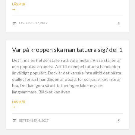
LÄS MER
→
OKTOBER 17, 2017
Var på kroppen ska man tatuera sig? del 1
Det finns en hel del ställen att välja mellan. Vissa ställen är
mer populära än andra. Att till exempel tatuera handleden
är väldigt populärt. Dock är det kanske inte alltid det bästa
stället för just handleden är utsatt för solljus, vilket inte är
bra. Det kan göra så att tatueringen läker mycket
långsammare. Bläcket kan även
LÄS MER
→
SEPTEMBER 4, 2017