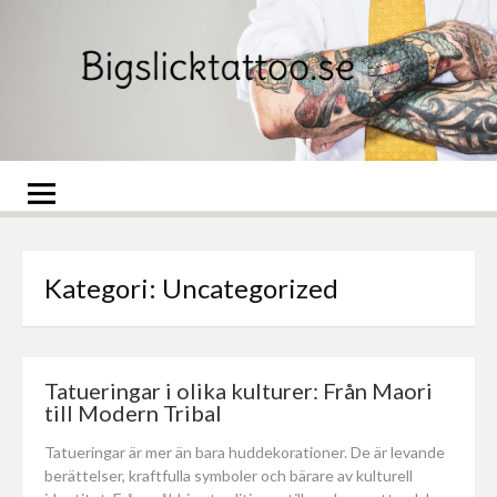
Skip
to
content
Bigslicktattoo.se
Sa
Sta
Pa
Kategori:
Uncategorized
Tatueringar i olika kulturer: Från Maori
till Modern Tribal
Tatueringar är mer än bara huddekorationer. De är levande
berättelser, kraftfulla symboler och bärare av kulturell