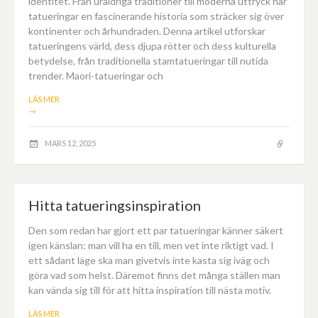
identitet. Från uråldriga traditioner till moderna uttryck har
tatueringar en fascinerande historia som sträcker sig över
kontinenter och århundraden. Denna artikel utforskar
tatueringens värld, dess djupa rötter och dess kulturella
betydelse, från traditionella stamtatueringar till nutida
trender. Maori-tatueringar och
LÄS MER
→
MARS 12, 2025
Hitta tatueringsinspiration
Den som redan har gjort ett par tatueringar känner säkert
igen känslan: man vill ha en till, men vet inte riktigt vad. I
ett sådant läge ska man givetvis inte kasta sig iväg och
göra vad som helst. Däremot finns det många ställen man
kan vända sig till för att hitta inspiration till nästa motiv.
LÄS MER