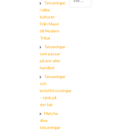
Tatueringar
efter:
i olika
kulturer:
Från Maori
till Modern
Tribal
Tatueringar
som passar
på arm eller
handled
Tatueringar
och
bröstförstoringar
– tänk på
det här
Matcha
dina
tatueringar