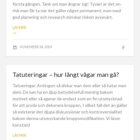
första gången. Tänk om man ångrar sig! Tyvärr är det en
risk man får ta när det gäller något permanent, men med
god planering och research minskar risken avsevärt.
LÄS MER
→
NOVEMBER 24, 2019
Tatuteringar – hur långt vågar man gå?
Tatueringar. Antingen så älskar man dem eller så hatar man
dem. De kan ha en djup betydelsefull mening bakom
motivet eller så agerar de endast som en fin utsmycknad
för att pryda och dekorera kroppen. I vilket fall det än gäller
så existerar det djupa diskussioner och kontroversialitet
bakom denna utsmyckande kroppsmodifikation. Vi läser
konstant
LÄS MER