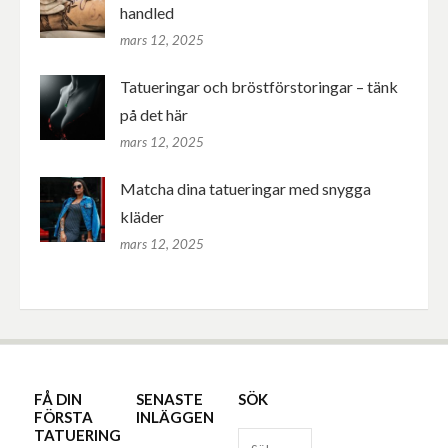
handled
mars 12, 2025
Tatueringar och bröstförstoringar – tänk
på det här
mars 12, 2025
Matcha dina tatueringar med snygga
kläder
mars 12, 2025
FÅ DIN
SENASTE
SÖK
FÖRSTA
INLÄGGEN
TATUERING
Sök