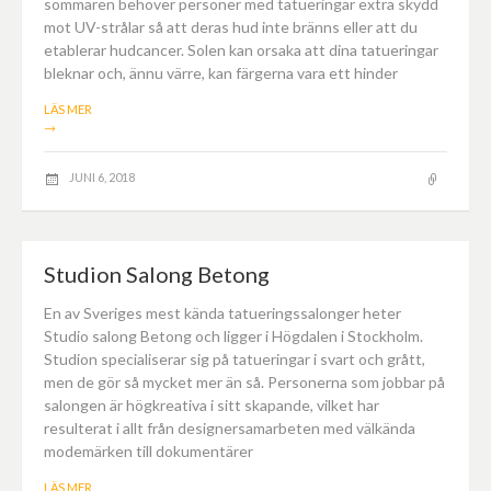
sommaren behöver personer med tatueringar extra skydd
mot UV-strålar så att deras hud inte bränns eller att du
etablerar hudcancer. Solen kan orsaka att dina tatueringar
bleknar och, ännu värre, kan färgerna vara ett hinder
LÄS MER
→
JUNI 6, 2018
Studion Salong Betong
En av Sveriges mest kända tatueringssalonger heter
Studio salong Betong och ligger i Högdalen i Stockholm.
Studion specialiserar sig på tatueringar i svart och grått,
men de gör så mycket mer än så. Personerna som jobbar på
salongen är högkreativa i sitt skapande, vilket har
resulterat i allt från designersamarbeten med välkända
modemärken till dokumentärer
LÄS MER