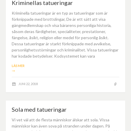
Kriminellas tatueringar
Kriminella tatueringar är en typ av tatueringar som är
förknippade med brottslingar, De är ett sätt att visa
gängmedlemskap och visa bärarens personliga historia,
såsom deras färdigheter, specialiteter, prestationer,
fängelse, åsikt, religion eller medel för personlig åsikt.
Dessa tatueringar är starkt förknippade med avvikelse,
personlighetsstörningar och kriminalitet. Vissa tatueringar
har kodade betydelser. Kodsystemet kan vara
LÄS MER
→
JUNI 22, 2018
Sola med tatueringar
Vi vet väl att de flesta människor älskar att sola. Vissa
människor kan även sova på stranden under dagen. På